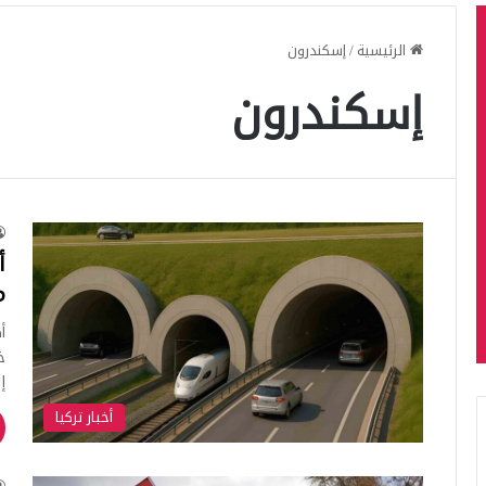
الرئيسية
/
إسكندرون
إسكندرون
أ
م
أ
خ
إ
أخبار تركيا