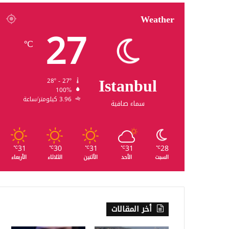
Weather
27
℃
Istanbul
28º - 27º
100%
3.96 كيلومتر/ساعة
سماء صافية
31
30
31
31
28
℃
℃
℃
℃
℃
السبت
الأحد
الأثنين
الثلاثاء
الأربعاء
أخر المقالات