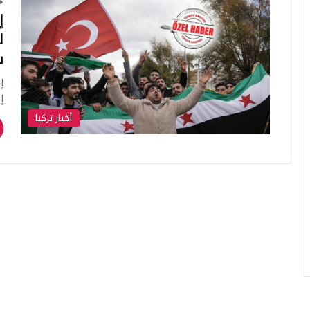
إ
ل
س
إ
إ
أخبار تركيا