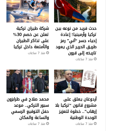
حدث فريد من نوعه بين
شركة طيران تركية
تركيا وأرمينيا! إعادة
تعلن عن خصم 30%
إحياء جسر “آني” رمز
على تذاكر الطيران
طريق الحرير الذي يعود
والأمتعة داخل تركيا
تاريخه إلى قرون
منذ 7 ساعات
منذ 7 ساعات
أردوغان يعلق على
محمد صلاح في طرابزون
مشروع قانون “تركيا بلا
سبور التركي.. موعد
إرهاب”.. خطوة لتعزيز
حفل التوقيع الرسمي
الوحدة الوطنية
والساعة والمكان
منذ 7 ساعات
منذ 7 ساعات