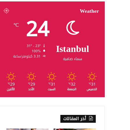
Weather
24
℃
Istanbul
31º - 23º
100%
3.31 كيلومتر/ساعة
سماء صافية
29
29
31
32
31
℃
℃
℃
℃
℃
الخميس
الجمعة
السبت
الأحد
الأثنين
أخر المقالات