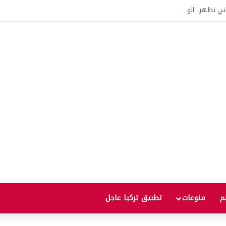
اني تظهر.. الولايات المتحدة ترفع عقوبات عن شركة مرتبطة بالعراق وإيران
لم
منوعات
تطبيق تركيا عاجل