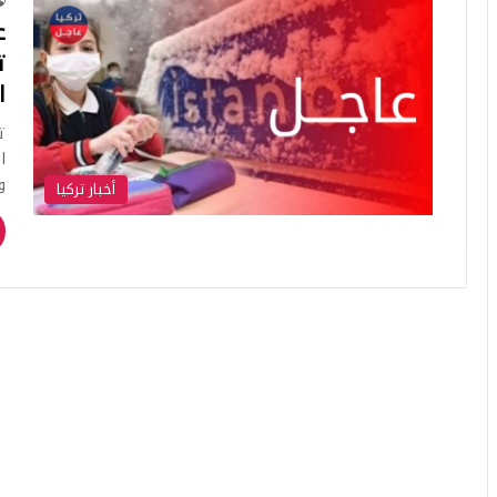
ت
ا
ا
و
أخبار تركيا