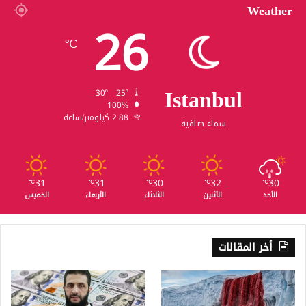
Weather
26
℃
Istanbul
30º - 25º
100%
2.88 كيلومتر/ساعة
سماء صافية
31
31
30
32
30
℃
℃
℃
℃
℃
الأحد
الأثنين
الثلاثاء
الأربعاء
الخميس
أخر المقالات