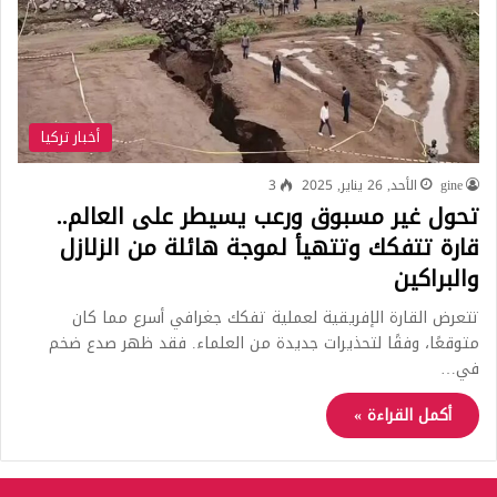
أخبار تركيا
gine
الأحد, 26 يناير, 2025
3
تحول غير مسبوق ورعب يسيطر على العالم..
قارة تتفكك وتتهيأ لموجة هائلة من الزلازل
والبراكين
تتعرض القارة الإفريقية لعملية تفكك جغرافي أسرع مما كان
متوقعًا، وفقًا لتحذيرات جديدة من العلماء. فقد ظهر صدع ضخم
في…
أكمل القراءة »