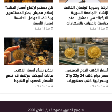
تركيا وسوريا توقعان اتفاقية
هل يستمر ارتفاع أسعار الذهب؟
لإنشاء “الجامعة السورية
إسلام مميش يحذر المستثمرين
التركية” في دمشق.. منح
ويكشف العوامل الحاسمة
دراسية واعتراف بالشهادات
لمسار الأسعار
منذ 15 ساعة
منذ 15 ساعة
أسعار الذهب اليوم الخميس..
تحذير بشأن أسعار الذهب..
سعر جرام ذهب 24 و22 و21
بيانات أمريكية مرتقبة قد تدفع
وسعر ليرة ذهب جمهوريات
الأسعار للصعود أو الهبوط
منذ 16 ساعة
منذ 16 ساعة
© جميع الحقوق محفوظة تركيا عاجل 2026