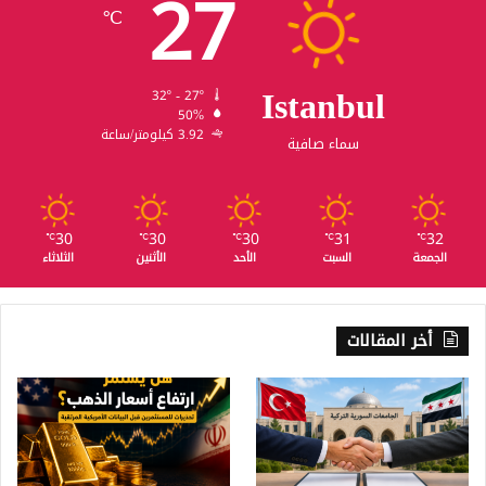
27
℃
Istanbul
32º - 27º
50%
3.92 كيلومتر/ساعة
سماء صافية
30
30
30
31
32
℃
℃
℃
℃
℃
الجمعة
السبت
الأحد
الأثنين
الثلاثاء
أخر المقالات