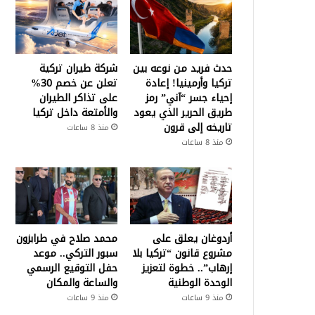
حدث فريد من نوعه بين
شركة طيران تركية
تركيا وأرمينيا! إعادة
تعلن عن خصم 30%
إحياء جسر “آني” رمز
على تذاكر الطيران
طريق الحرير الذي يعود
والأمتعة داخل تركيا
تاريخه إلى قرون
منذ 8 ساعات
منذ 8 ساعات
أردوغان يعلق على
محمد صلاح في طرابزون
مشروع قانون “تركيا بلا
سبور التركي.. موعد
إرهاب”.. خطوة لتعزيز
حفل التوقيع الرسمي
الوحدة الوطنية
والساعة والمكان
منذ 9 ساعات
منذ 9 ساعات