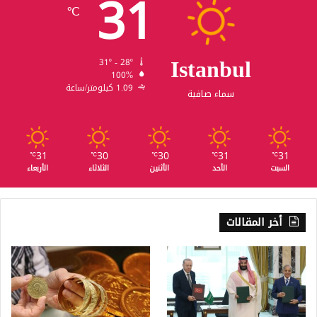
31
℃
Istanbul
31º - 28º
100%
1.09 كيلومتر/ساعة
سماء صافية
31
30
30
31
31
℃
℃
℃
℃
℃
السبت
الأحد
الأثنين
الثلاثاء
الأربعاء
أخر المقالات