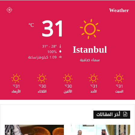
Weather
31
℃
Istanbul
31º - 28º
100%
1.09 كيلومتر/ساعة
سماء صافية
31
30
30
31
31
℃
℃
℃
℃
℃
السبت
الأحد
الأثنين
الثلاثاء
الأربعاء
أخر المقالات