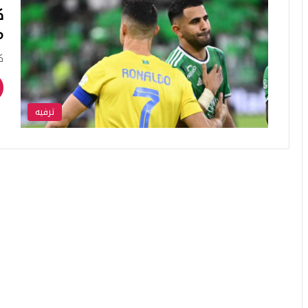
ك
م
ك
ترفيه