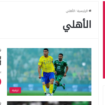
الرئيسية
/
الأهلي
الأهلي
ب
أص
ب
ترفيه