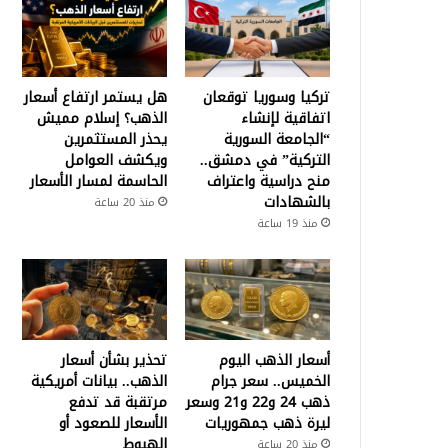
تركيا وسوريا توقعان
هل يستمر ارتفاع أسعار
اتفاقية لإنشاء
الذهب؟ إسلام مميش
“الجامعة السورية
يحذر المستثمرين
التركية” في دمشق..
ويكشف العوامل
منح دراسية واعتراف
الحاسمة لمسار الأسعار
بالشهادات
منذ 20 ساعة
منذ 19 ساعة
أسعار الذهب اليوم
تحذير بشأن أسعار
الخميس.. سعر جرام
الذهب.. بيانات أمريكية
ذهب 24 و22 و21 وسعر
مرتقبة قد تدفع
ليرة ذهب جمهوريات
الأسعار للصعود أو
الهبوط
منذ 20 ساعة