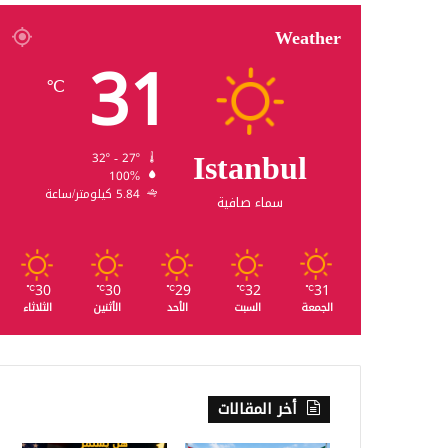
Weather
31
℃
Istanbul
32º - 27º
100%
5.84 كيلومتر/ساعة
سماء صافية
30
30
29
32
31
℃
℃
℃
℃
℃
الجمعة
السبت
الأحد
الأثنين
الثلاثاء
أخر المقالات