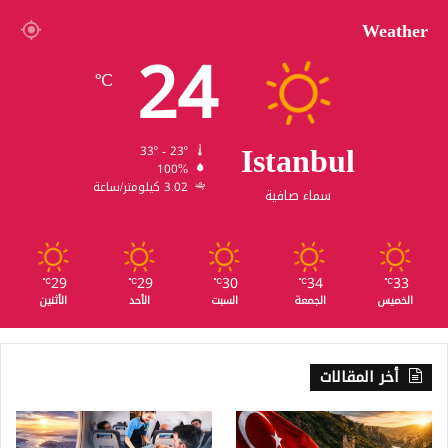
Weather
24
℃
Istanbul
33º - 23º
100%
3.02 كيلومتر/ساعة
سماء صافية
29
29
30
34
33
℃
℃
℃
℃
℃
الخميس
الجمعة
السبت
الأحد
الأثنين
أخر المقالات