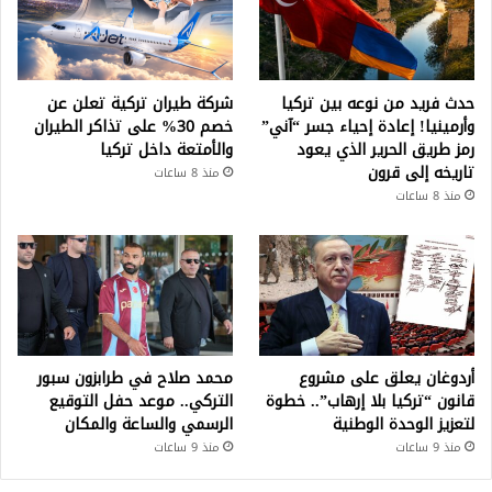
حدث فريد من نوعه بين تركيا
شركة طيران تركية تعلن عن
وأرمينيا! إعادة إحياء جسر “آني”
خصم 30% على تذاكر الطيران
رمز طريق الحرير الذي يعود
والأمتعة داخل تركيا
تاريخه إلى قرون
منذ 8 ساعات
منذ 8 ساعات
أردوغان يعلق على مشروع
محمد صلاح في طرابزون سبور
قانون “تركيا بلا إرهاب”.. خطوة
التركي.. موعد حفل التوقيع
لتعزيز الوحدة الوطنية
الرسمي والساعة والمكان
منذ 9 ساعات
منذ 9 ساعات