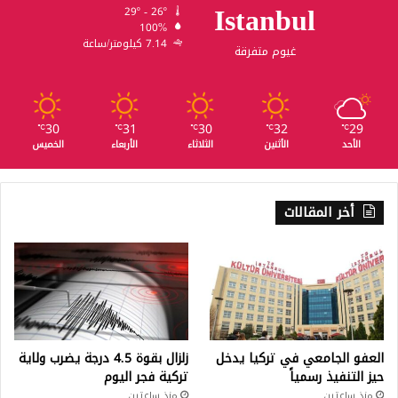
Istanbul
29º - 26º
100%
7.14 كيلومتر/ساعة
غيوم متفرقة
30
31
30
32
29
℃
℃
℃
℃
℃
الأحد
الأثنين
الثلاثاء
الأربعاء
الخميس
أخر المقالات
العفو الجامعي في تركيا يدخل
زلزال بقوة 4.5 درجة يضرب ولاية
حيز التنفيذ رسمياً
تركية فجر اليوم
منذ ساعتين
منذ ساعتين