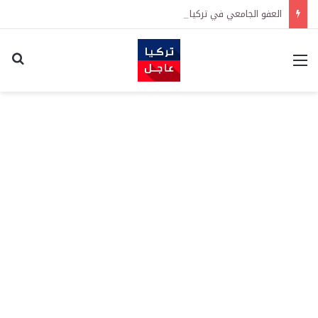
العفو الجامعي في تركيا يدخل حيز التنفيذ رسمياً
القائمة
اكت