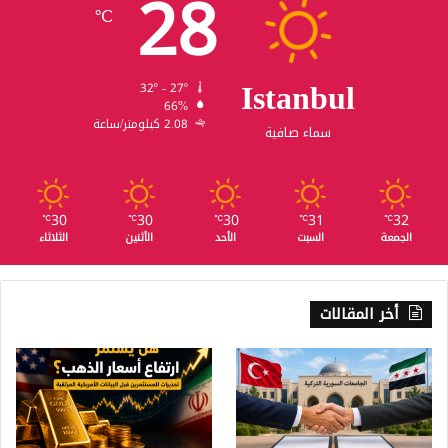
28
℃
Istanbul
32º - 27º
66%
2.08 كيلومتر/ساعة
سماء صافية
30
30
30
31
32
℃
℃
℃
℃
℃
الجمعة
السبت
الأحد
الأثنين
الثلاثاء
أخر المقالات