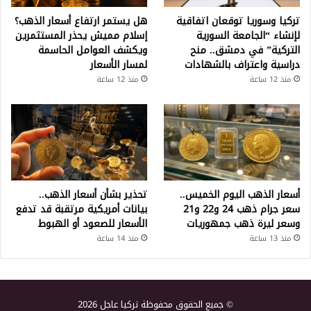
تركيا وسوريا توقعان اتفاقية
هل يستمر ارتفاع أسعار الذهب؟
لإنشاء “الجامعة السورية
إسلام مميش يحذر المستثمرين
التركية” في دمشق.. منح
ويكشف العوامل الحاسمة
دراسية واعتراف بالشهادات
لمسار الأسعار
منذ 12 ساعة
منذ 12 ساعة
أسعار الذهب اليوم الخميس..
تحذير بشأن أسعار الذهب..
سعر جرام ذهب 24 و22 و21
بيانات أمريكية مرتقبة قد تدفع
وسعر ليرة ذهب جمهوريات
الأسعار للصعود أو الهبوط
منذ 13 ساعة
منذ 14 ساعة
© جميع الحقوق محفوظة تركيا عاجل 2026