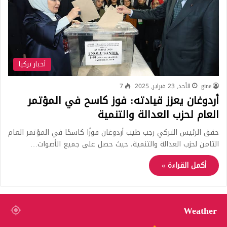
أخبار تركيا
gine
الأحد, 23 فبراير, 2025
7
أردوغان يعزز قيادته: فوز كاسح في المؤتمر
العام لحزب العدالة والتنمية
حقق الرئيس التركي رجب طيب أردوغان فوزًا كاسحًا في المؤتمر العام
الثامن لحزب العدالة والتنمية، حيث حصل على جميع الأصوات…
أكمل القراءة »
Weather