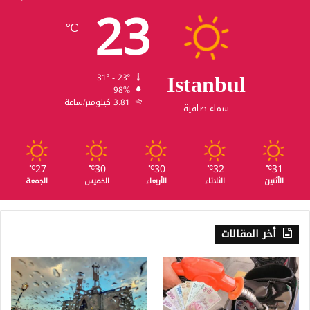
23
℃
Istanbul
31º - 23º
98%
3.81 كيلومتر/ساعة
سماء صافية
27
30
30
32
31
℃
℃
℃
℃
℃
الأثنين
الثلاثاء
الأربعاء
الخميس
الجمعة
أخر المقالات