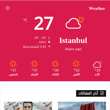
Weather
27
℃
Istanbul
29º - 26º
100%
6.83 كيلومتر/ساعة
غيوم متفرقة
31
31
30
32
29
℃
℃
℃
℃
℃
الأحد
الأثنين
الثلاثاء
الأربعاء
الخميس
أخر المقالات