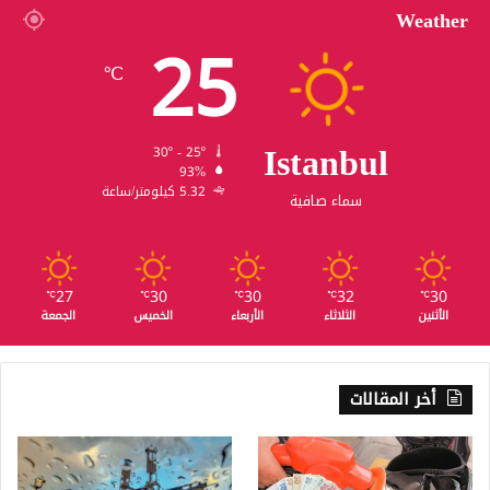
Weather
25
℃
Istanbul
30º - 25º
93%
5.32 كيلومتر/ساعة
سماء صافية
27
30
30
32
30
℃
℃
℃
℃
℃
الأثنين
الثلاثاء
الأربعاء
الخميس
الجمعة
أخر المقالات