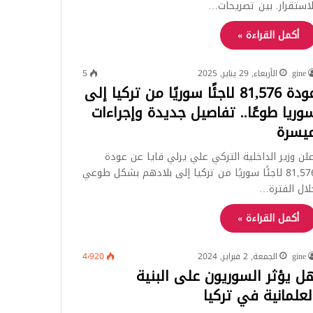
لاستقرار. بين تصريحات…
أكمل القراءة »
gine
الأربعاء, 29 يناير, 2025
5
عودة 81,576 لاجئًا سوريًا من تركيا إلى
وريا طوعًا.. تفاصيل جديدة وإجراءات
يسرة
علن وزير الداخلية التركي علي يرلي قايا عن عودة
81,576 لاجئًا سوريًا من تركيا إلى بلادهم بشكل طوعي
لال الفترة…
أكمل القراءة »
gine
الجمعة, 2 فبراير, 2024
4٬920
ل يؤثر السوريون على البنية
لعلمانية في تركيا