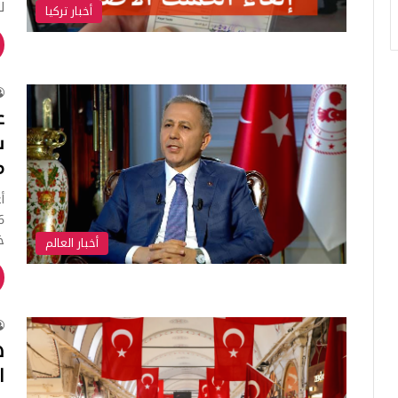
ل
أخبار تركيا
س
م
أ
خ
أخبار العالم
ه
ا