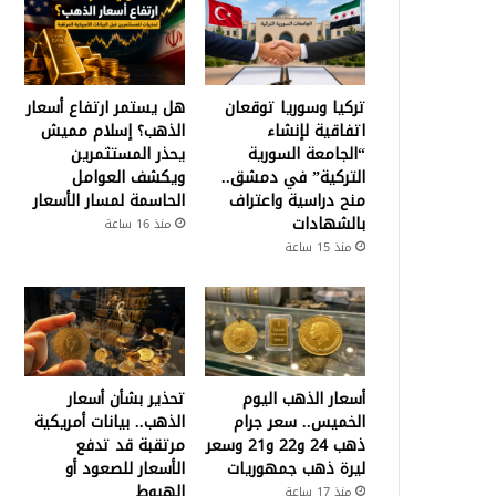
تركيا وسوريا توقعان
هل يستمر ارتفاع أسعار
اتفاقية لإنشاء
الذهب؟ إسلام مميش
“الجامعة السورية
يحذر المستثمرين
التركية” في دمشق..
ويكشف العوامل
منح دراسية واعتراف
الحاسمة لمسار الأسعار
بالشهادات
منذ 16 ساعة
منذ 15 ساعة
أسعار الذهب اليوم
تحذير بشأن أسعار
الخميس.. سعر جرام
الذهب.. بيانات أمريكية
ذهب 24 و22 و21 وسعر
مرتقبة قد تدفع
ليرة ذهب جمهوريات
الأسعار للصعود أو
الهبوط
منذ 17 ساعة