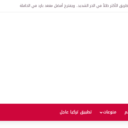
اقية لإنشاء “الجامعة السورية التركية” في دمشق.. منح دراسية واعتراف بالشهادات
لم
منوعات
تطبيق تركيا عاجل