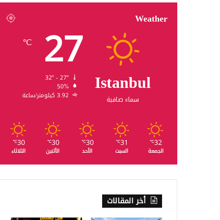
Weather
27
℃
Istanbul
32º - 27º
50%
3.92 كيلومتر/ساعة
سماء صافية
30
30
30
31
32
℃
℃
℃
℃
℃
الجمعة
السبت
الأحد
الأثنين
الثلاثاء
أخر المقالات