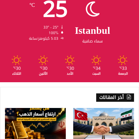
25
℃
Istanbul
33º - 25º
100%
5.03 كيلومتر/ساعة
سماء صافية
30
30
30
34
33
℃
℃
℃
℃
℃
الجمعة
السبت
الأحد
الأثنين
الثلاثاء
أخر المقالات