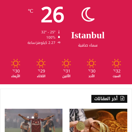
26
℃
Istanbul
32º - 25º
100%
2.27 كيلومتر/ساعة
سماء صافية
30
29
31
30
32
℃
℃
℃
℃
℃
السبت
الأحد
الأثنين
الثلاثاء
الأربعاء
أخر المقالات