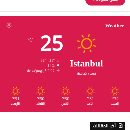
Weather
25
℃
Istanbul
32º - 25º
54%
0.97 كيلومتر/ساعة
سماء صافية
31
30
30
31
32
℃
℃
℃
℃
℃
السبت
الأحد
الأثنين
الثلاثاء
الأربعاء
أخر المقالات