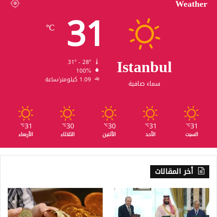
Weather
31
℃
Istanbul
31º - 28º
100%
1.09 كيلومتر/ساعة
سماء صافية
31
30
30
31
31
℃
℃
℃
℃
℃
السبت
الأحد
الأثنين
الثلاثاء
الأربعاء
أخر المقالات