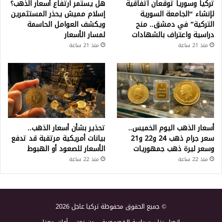
تركيا وسوريا توقعان اتفاقية
هل يستمر ارتفاع أسعار الذهب؟
لإنشاء “الجامعة السورية
إسلام مميش يحذر المستثمرين
التركية” في دمشق.. منح
ويكشف العوامل الحاسمة
دراسية واعتراف بالشهادات
لمسار الأسعار
منذ 21 ساعة
منذ 21 ساعة
أسعار الذهب اليوم الخميس..
تحذير بشأن أسعار الذهب..
سعر جرام ذهب 24 و22 و21
بيانات أمريكية مرتقبة قد تدفع
وسعر ليرة ذهب جمهوريات
الأسعار للصعود أو الهبوط
منذ 22 ساعة
منذ 22 ساعة
© جميع الحقوق محفوظة تركيا عاجل 2026