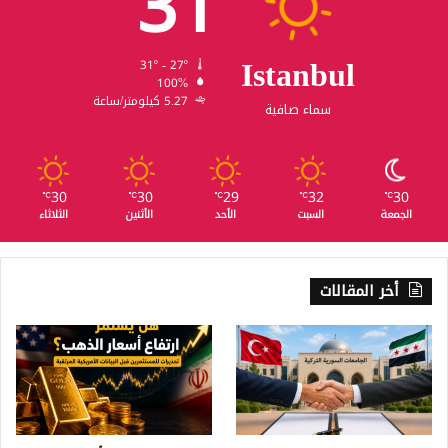
31
Istanbul
31º - 27º
100%
5.27 كيلومتر/ساعة
سماء صافية
30
30
29
32
30
℃
℃
℃
℃
℃
الجمعة
السبت
الأحد
الأثنين
الثلاثاء
أخر المقالات