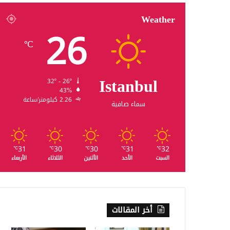
Weather
26
℃
Istanbul
32º - 26º
43%
2.26 كيلومتر/ساعة
سماء صافية
31
30
30
31
32
℃
℃
℃
℃
℃
السبت
الأحد
الأثنين
الثلاثاء
الأربعاء
أخر المقالات