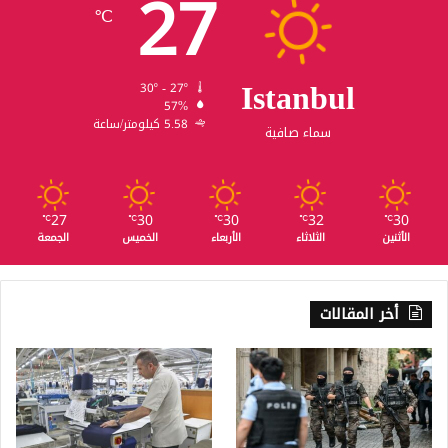
27
℃
Istanbul
30º - 27º
57%
5.58 كيلومتر/ساعة
سماء صافية
27
30
30
32
30
℃
℃
℃
℃
℃
الأثنين
الثلاثاء
الأربعاء
الخميس
الجمعة
أخر المقالات