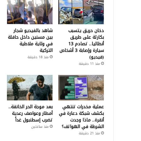
دخان حريق يتسبب
شاهد بالفيديو شجار
بكارثة على طريق
بين مسنين داخل حافلة
أنطاليا.. تصادم 13
في ولاية ملاطية
سيارة وإصابة 3 أشخاص
التركية
(فيديو)
منذ 18 دقيقة
منذ 11 دقيقة
عملية مخدرات تنتهي
بعد موجة الحر الخانقة..
بكشف شبكة دعارة في
أمطار وعواصف رعدية
أنقرة.. ماذا وجدت
تضرب إسطنبول غداً
الشرطة في الهواتف؟
منذ ساعتين
منذ 21 دقيقة