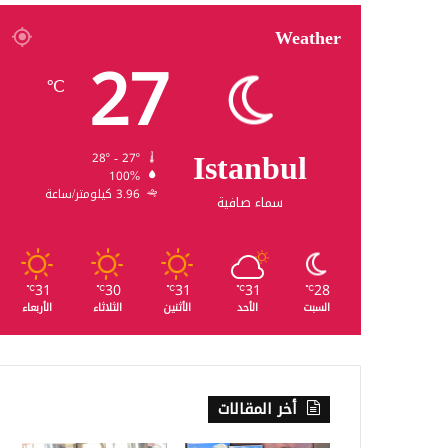
Weather
27
℃
Istanbul
28º - 27º
100%
3.96 كيلومتر/ساعة
سماء صافية
31
30
31
31
28
℃
℃
℃
℃
℃
السبت
الأحد
الأثنين
الثلاثاء
الأربعاء
أخر المقالات