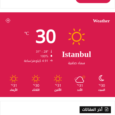
Weather
30
℃
Istanbul
31º - 28º
100%
4.91 كيلومتر/ساعة
سماء صافية
31
30
31
31
30
℃
℃
℃
℃
℃
السبت
الأحد
الأثنين
الثلاثاء
الأربعاء
أخر المقالات