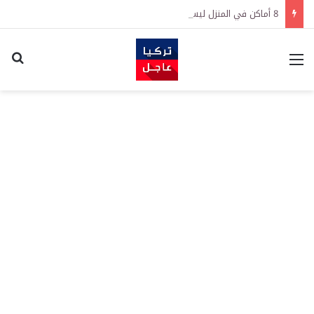
8 أماكن في المنزل ليست آمنة لحفظ النقود
القائمة
اكت