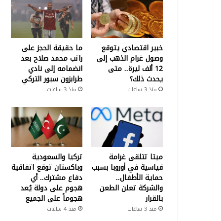
خبير اقتصادي يتوقع
ما حقيقة الحجز على
وصول غرام الذهب إلى
راتب محمد صلاح بعد
12 ألف ليرة.. متى
انضمامه إلى نادي
يحدث ذلك؟
طرابزون سبور التركي
منذ 3 ساعات
منذ 3 ساعات
ميتا تتلقى غرامة
تركيا والسعودية
قياسية في أوروبا بسبب
وباكستان توقع اتفاقية
حماية الأطفال..
دفاع مشترك.. أي
والشركة تعلن الطعن
هجوم على دولة يُعد
بالقرار
هجوماً على الجميع
منذ 3 ساعات
منذ 4 ساعات