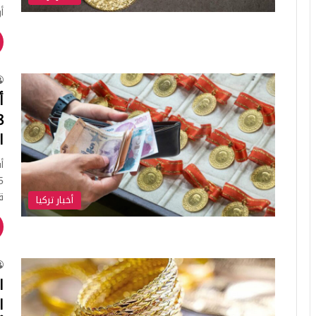
أ
أ
ا
ق
أخبار تركيا
ا