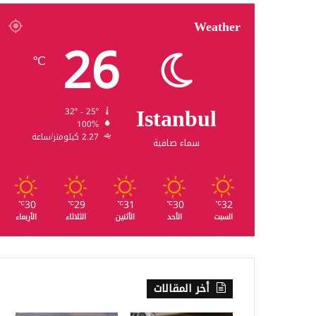
Weather
26
℃
Istanbul
32º - 25º
100%
2.27 كيلومتر/ساعة
سماء صافية
30
29
31
30
32
℃
℃
℃
℃
℃
السبت
الأحد
الأثنين
الثلاثاء
الأربعاء
أخر المقالات