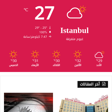
27
℃
Istanbul
29º - 25º
100%
7.47 كيلومتر/ساعة
غيوم متفرقة
30
31
30
32
29
℃
℃
℃
℃
℃
الأحد
الأثنين
الثلاثاء
الأربعاء
الخميس
أخر المقالات