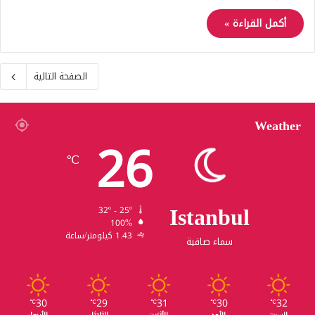
أكمل القراءة »
الصفحة التالية
Weather
26
℃
Istanbul
32º - 25º
100%
1.43 كيلومتر/ساعة
سماء صافية
30
29
31
30
32
℃
℃
℃
℃
℃