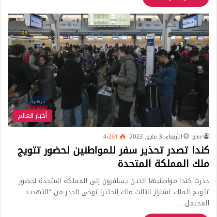
أخبار العالم
gine
الأربعاء, 3 مايو, 2023
4٬261
كندا تصدر تحذير سفر للمواطنين لحضور تتويج
ملك المملكة المتحدة
حذرت كندا مواطنيها الذين يسافرون إلى المملكة المتحدة لحضور
تتويج الملك تشارلز الثالث ملك إنجلترا توخي الحذر من “التهديد
المحتمل…