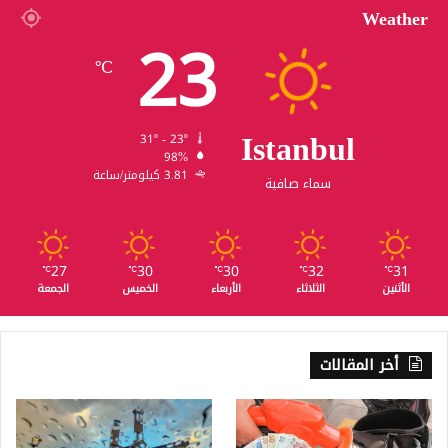
Weather
23
℃
Istanbul
31º - 23º
98%
3.81 كيلومتر/ساعة
سماء صافية
27
30
30
32
31
℃
℃
℃
℃
℃
الأثنين
الثلاثاء
الأربعاء
الخميس
الجمعة
أخر المقالات