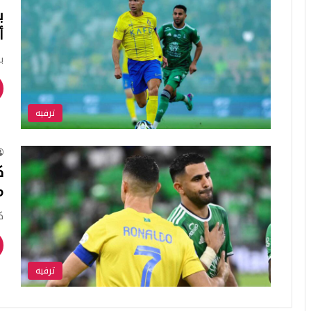
ب
أص
ب
ترفيه
ك
م
ك
ترفيه