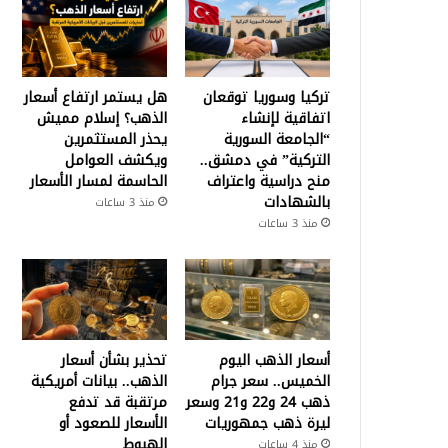
تركيا وسوريا توقعان
هل يستمر ارتفاع أسعار
اتفاقية لإنشاء
الذهب؟ إسلام مميش
“الجامعة السورية
يحذر المستثمرين
التركية” في دمشق..
ويكشف العوامل
منح دراسية واعتراف
الحاسمة لمسار الأسعار
بالشهادات
منذ 3 ساعات
منذ 3 ساعات
أسعار الذهب اليوم
تحذير بشأن أسعار
الخميس.. سعر جرام
الذهب.. بيانات أمريكية
ذهب 24 و22 و21 وسعر
مرتقبة قد تدفع
ليرة ذهب جمهوريات
الأسعار للصعود أو
الهبوط
منذ 4 ساعات