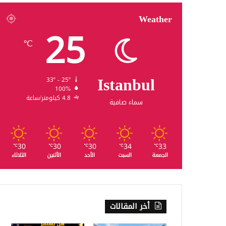
Weather
25
℃
Istanbul
33º - 25º
100%
4.8 كيلومتر/ساعة
سماء صافية
30
30
30
34
33
℃
℃
℃
℃
℃
الجمعة
السبت
الأحد
الأثنين
الثلاثاء
أخر المقالات