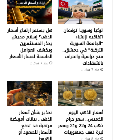
تركيا وسوريا توقعان
هل يستمر ارتفاع أسعار
اتفاقية لإنشاء
الذهب؟ إسلام مميش
“الجامعة السورية
يحذر المستثمرين
التركية” في دمشق..
ويكشف العوامل
منح دراسية واعتراف
الحاسمة لمسار الأسعار
بالشهادات
منذ 7 ساعات
منذ 7 ساعات
أسعار الذهب اليوم
تحذير بشأن أسعار
الخميس.. سعر جرام
الذهب.. بيانات أمريكية
ذهب 24 و22 و21 وسعر
مرتقبة قد تدفع
ليرة ذهب جمهوريات
الأسعار للصعود أو
الهبوط
منذ 8 ساعات