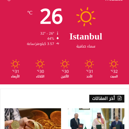
26
℃
Istanbul
32º - 26º
44%
3.57 كيلومتر/ساعة
سماء صافية
31
30
30
31
32
℃
℃
℃
℃
℃
السبت
الأحد
الأثنين
الثلاثاء
الأربعاء
أخر المقالات