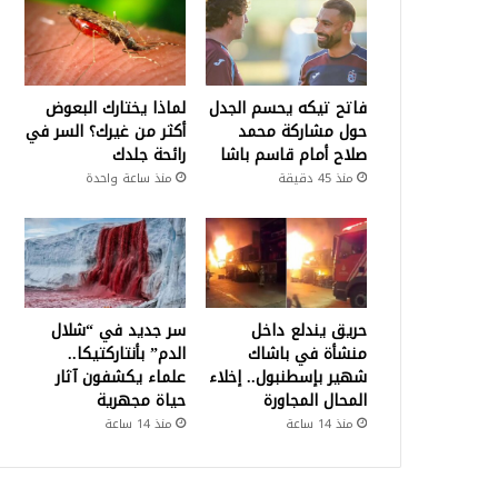
فاتح تيكه يحسم الجدل
لماذا يختارك البعوض
حول مشاركة محمد
أكثر من غيرك؟ السر في
صلاح أمام قاسم باشا
رائحة جلدك
منذ 45 دقيقة
منذ ساعة واحدة
حريق يندلع داخل
سر جديد في “شلال
منشأة في باشاك
الدم” بأنتاركتيكا..
شهير بإسطنبول.. إخلاء
علماء يكشفون آثار
المحال المجاورة
حياة مجهرية
منذ 14 ساعة
منذ 14 ساعة