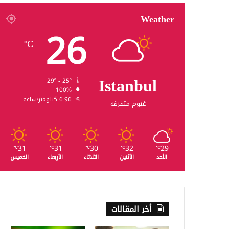
Weather
26
℃
Istanbul
29º - 25º
100%
6.96 كيلومتر/ساعة
غيوم متفرقة
31
31
30
32
29
℃
℃
℃
℃
℃
الأحد
الأثنين
الثلاثاء
الأربعاء
الخميس
أخر المقالات