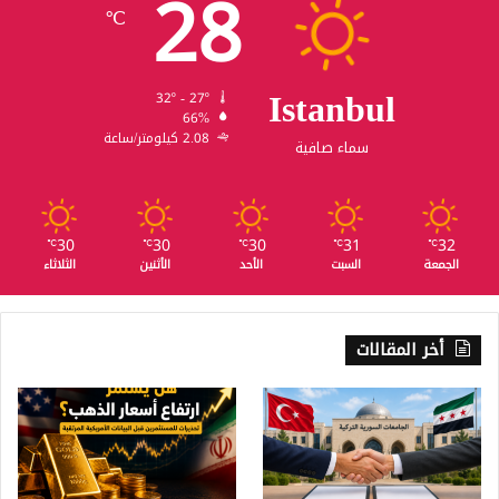
28
℃
Istanbul
32º - 27º
66%
2.08 كيلومتر/ساعة
سماء صافية
30
30
30
31
32
℃
℃
℃
℃
℃
الجمعة
السبت
الأحد
الأثنين
الثلاثاء
أخر المقالات