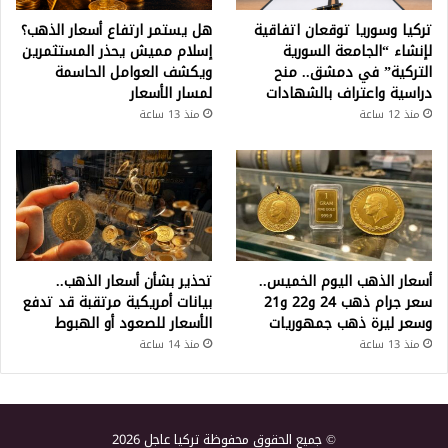
تركيا وسوريا توقعان اتفاقية
هل يستمر ارتفاع أسعار الذهب؟
لإنشاء “الجامعة السورية
إسلام مميش يحذر المستثمرين
التركية” في دمشق.. منح
ويكشف العوامل الحاسمة
دراسية واعتراف بالشهادات
لمسار الأسعار
منذ 12 ساعة
منذ 13 ساعة
أسعار الذهب اليوم الخميس..
تحذير بشأن أسعار الذهب..
سعر جرام ذهب 24 و22 و21
بيانات أمريكية مرتقبة قد تدفع
وسعر ليرة ذهب جمهوريات
الأسعار للصعود أو الهبوط
منذ 13 ساعة
منذ 14 ساعة
© جميع الحقوق محفوظة تركيا عاجل 2026