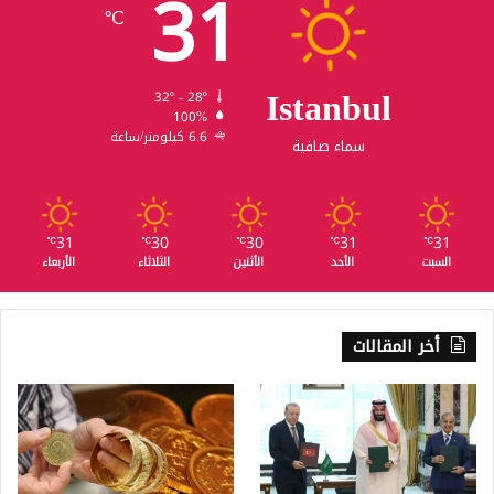
31
℃
Istanbul
32º - 28º
100%
6.6 كيلومتر/ساعة
سماء صافية
31
30
30
31
31
℃
℃
℃
℃
℃
السبت
الأحد
الأثنين
الثلاثاء
الأربعاء
أخر المقالات