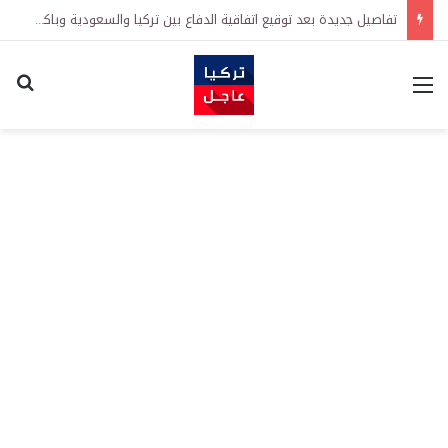
تفاصيل جديدة بعد توقيع اتفاقية الدفاع بين تركيا والسعودية وباكستان.. ما الهدف من التحالف الثلاثي؟
القائمة
اكت