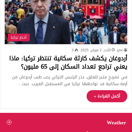
أخبار تركيا
gine
الأحد, 2 فبراير, 2025
3
أردوغان يكشف كارثة سكانية تنتظر تركيا: ماذا
يعني تراجع تعداد السكان إلى 65 مليون؟
في تصريحٍ مثير للقلق، حذر الرئيس التركي رجب طيب أردوغان من
أزمة سكانية قد تواجهها تركيا في المستقبل القريب. حيث…
أكمل القراءة »
Weather