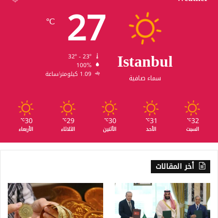
27
℃
Istanbul
32º - 23º
100%
1.09 كيلومتر/ساعة
سماء صافية
30
29
30
31
32
℃
℃
℃
℃
℃
السبت
الأحد
الأثنين
الثلاثاء
الأربعاء
أخر المقالات