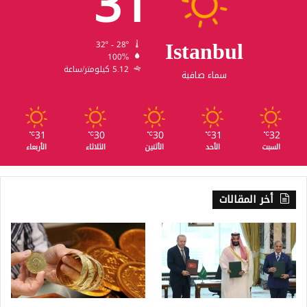
31
Istanbul
32º - 28º
100%
5.12 كيلومتر/ساعة
سماء صافية
31
30
30
31
32
℃
℃
℃
℃
℃
السبت
الأحد
الأثنين
الثلاثاء
الأربعاء
أخر المقالات