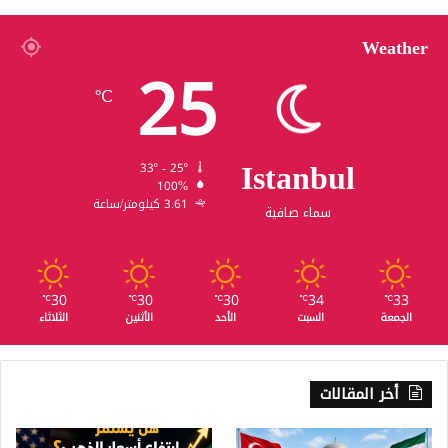
Weather
25
℃
Istanbul
33º - 25º
100%
3.61 كيلومتر/ساعة
سماء صافية
30
30
30
34
33
℃
℃
℃
℃
℃
الجمعة
السبت
الأحد
الأثنين
الثلاثاء
أخر المقالات