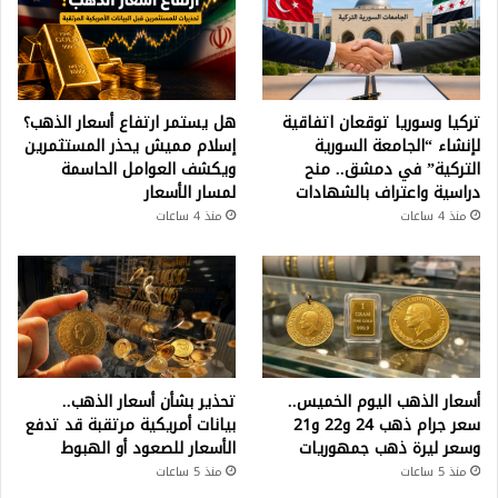
تركيا وسوريا توقعان اتفاقية
هل يستمر ارتفاع أسعار الذهب؟
لإنشاء “الجامعة السورية
إسلام مميش يحذر المستثمرين
التركية” في دمشق.. منح
ويكشف العوامل الحاسمة
دراسية واعتراف بالشهادات
لمسار الأسعار
منذ 4 ساعات
منذ 4 ساعات
أسعار الذهب اليوم الخميس..
تحذير بشأن أسعار الذهب..
سعر جرام ذهب 24 و22 و21
بيانات أمريكية مرتقبة قد تدفع
وسعر ليرة ذهب جمهوريات
الأسعار للصعود أو الهبوط
منذ 5 ساعات
منذ 5 ساعات