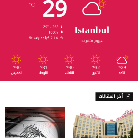
29
℃
Istanbul
29º - 26º
100%
7.14 كيلومتر/ساعة
غيوم متفرقة
30
31
30
32
29
℃
℃
℃
℃
℃
الأحد
الأثنين
الثلاثاء
الأربعاء
الخميس
أخر المقالات