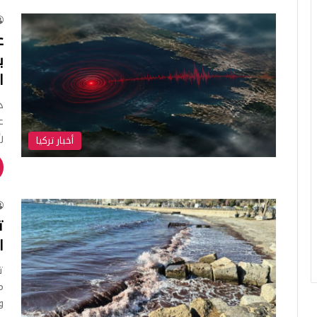
ع
ب
ا
د
ع
ر
أخبار تركيا
ت
ا
ت
م
و