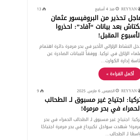
REYYAN
منذ 4 أسابيع
13
اجل تحذير من البروفيسور عثمان
كتاش بعد بيانات “آفاد”: احذروا
لأسبوع المقبل!
خل النشاط الزلزالي الأخير في بحر مرمرة دائرة اهتمام
لماء الزلازل في تركيا. ووفقاً للبيانات الصادرة عن
ئاسة إدارة الكوارث…
أكمل القراءة »
REYYAN
الخميس, 6 مارس, 2025
9
ركيا: اجتياح غير مسبوق لـ الطحالب
لحمراء في بحر مرمرة!
ركيا: اجتياح غير مسبوق لـ الطحالب الحمراء في بحر
رمرة! شهدت سواحل تكيرداغ في بحر مرمرة اجتياحًا
اسعًا لـ الطحالب…