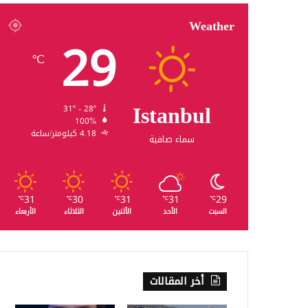
Weather
29
℃
Istanbul
31º - 28º
100%
4.18 كيلومتر/ساعة
سماء صافية
31
30
31
31
29
℃
℃
℃
℃
℃
السبت
الأحد
الأثنين
الثلاثاء
الأربعاء
أخر المقالات