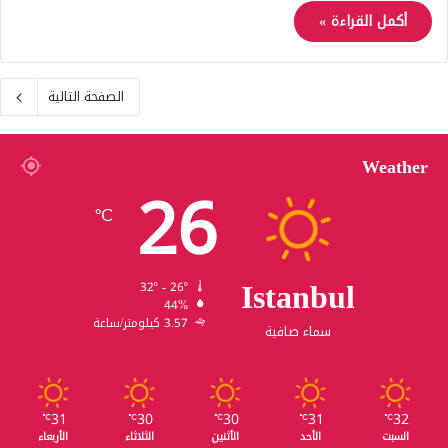
أكمل القراءة »
الصفحة التالية
Weather
26
℃
Istanbul
32º - 26º
44%
3.57 كيلومتر/ساعة
سماء صافية
31
30
30
31
32
℃
℃
℃
℃
℃
السبت
الأحد
الأثنين
الثلاثاء
الأربعاء