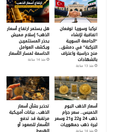
تركيا وسوريا توقعان
هل يستمر ارتفاع أسعار
اتفاقية لإنشاء
الذهب؟ إسلام مميش
“الجامعة السورية
يحذر المستثمرين
التركية” في دمشق..
ويكشف العوامل
منح دراسية واعتراف
الحاسمة لمسار الأسعار
بالشهادات
منذ 14 ساعة
منذ 13 ساعة
أسعار الذهب اليوم
تحذير بشأن أسعار
الخميس.. سعر جرام
الذهب.. بيانات أمريكية
ذهب 24 و22 و21 وسعر
مرتقبة قد تدفع
ليرة ذهب جمهوريات
الأسعار للصعود أو
الهبوط
منذ 14 ساعة