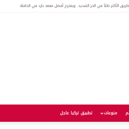
اقية لإنشاء “الجامعة السورية التركية” في دمشق.. منح دراسية واعتراف بالشهادات
لم
منوعات
تطبيق تركيا عاجل