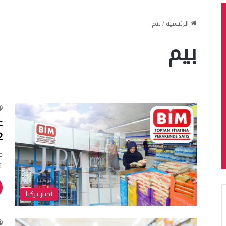
الرئيسية
/
بيم
بيم
12 ف
تأ
أخبار تركيا