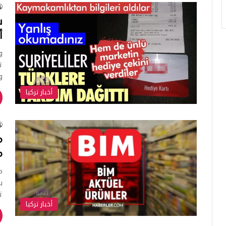
س
أ
ت
و
أخبار تركيا
م
ت
أخبار تركيا