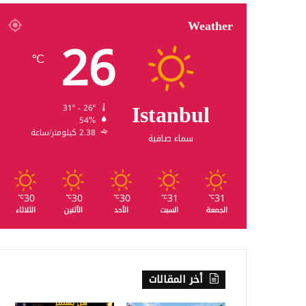
Weather
26
℃
Istanbul
31º - 26º
54%
2.38 كيلومتر/ساعة
سماء صافية
30
30
30
31
31
℃
℃
℃
℃
℃
الجمعة
السبت
الأحد
الأثنين
الثلاثاء
أخر المقالات