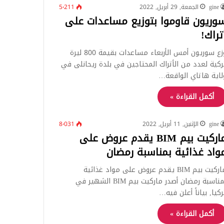
gine
الجمعة, 29 أبريل, 2022
5٬211
وريون قاوموا بتوزيع مساعدات على
تراك!
وزع سوريون أمس الأربعاء مساعدات بقيمة 800 ليرة
ركية لعدد من الأتراك المحتاجين في بلدة ريحانلى في
لاية هاتاي الواقعة…
أكمل القراءة »
gine
الإثنين, 11 أبريل, 2022
8٬031
ماركيت بيم BIM يقدم عروض على
واد غذائية بمناسبة رمضان
ماركيت بيم BIM يقدم عروض على مواد غذائية
بمناسبة رمضان أصدر ماركيت بيم BIM الشهير في
ركيا, بياناً أعلن فيه…
أكمل القراءة »