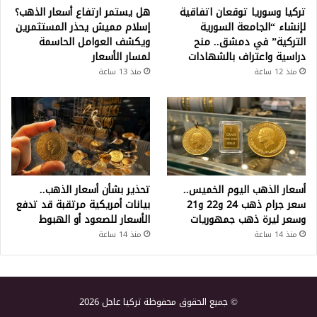
تركيا وسوريا توقعان اتفاقية
هل يستمر ارتفاع أسعار الذهب؟
لإنشاء “الجامعة السورية
إسلام مميش يحذر المستثمرين
التركية” في دمشق.. منح
ويكشف العوامل الحاسمة
دراسية واعتراف بالشهادات
لمسار الأسعار
منذ 12 ساعة
منذ 13 ساعة
أسعار الذهب اليوم الخميس..
تحذير بشأن أسعار الذهب..
سعر جرام ذهب 24 و22 و21
بيانات أمريكية مرتقبة قد تدفع
وسعر ليرة ذهب جمهوريات
الأسعار للصعود أو الهبوط
منذ 14 ساعة
منذ 14 ساعة
© جميع الحقوق محفوظة تركيا عاجل 2026