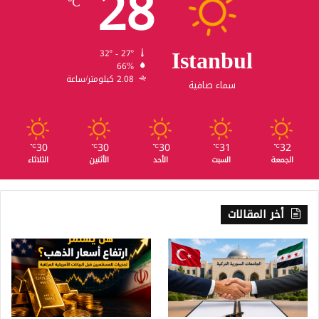
28
℃
Istanbul
32º - 27º
66%
2.08 كيلومتر/ساعة
سماء صافية
30
30
30
31
32
℃
℃
℃
℃
℃
الجمعة
السبت
الأحد
الأثنين
الثلاثاء
أخر المقالات