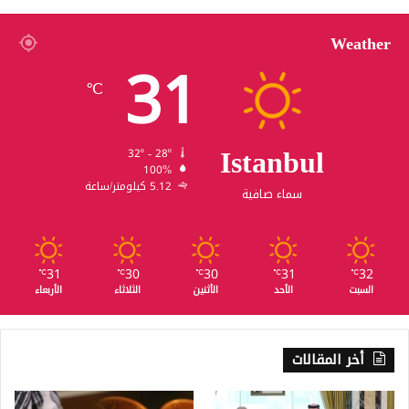
Weather
31
℃
Istanbul
32º - 28º
100%
5.12 كيلومتر/ساعة
سماء صافية
31
30
30
31
32
℃
℃
℃
℃
℃
السبت
الأحد
الأثنين
الثلاثاء
الأربعاء
أخر المقالات