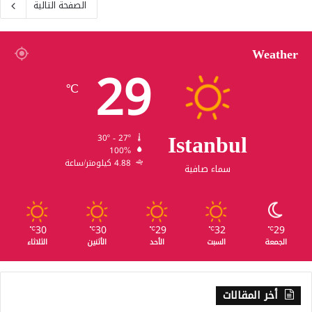
الصفحة التالية
Weather
29
℃
Istanbul
30º - 27º
100%
4.88 كيلومتر/ساعة
سماء صافية
30
30
29
32
29
℃
℃
℃
℃
℃
الجمعة
السبت
الأحد
الأثنين
الثلاثاء
أخر المقالات