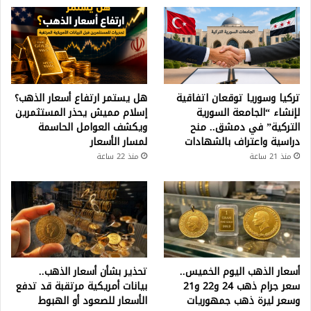
تركيا وسوريا توقعان اتفاقية
هل يستمر ارتفاع أسعار الذهب؟
لإنشاء “الجامعة السورية
إسلام مميش يحذر المستثمرين
التركية” في دمشق.. منح
ويكشف العوامل الحاسمة
دراسية واعتراف بالشهادات
لمسار الأسعار
منذ 21 ساعة
منذ 22 ساعة
أسعار الذهب اليوم الخميس..
تحذير بشأن أسعار الذهب..
سعر جرام ذهب 24 و22 و21
بيانات أمريكية مرتقبة قد تدفع
وسعر ليرة ذهب جمهوريات
الأسعار للصعود أو الهبوط