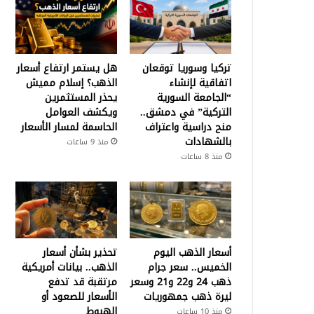
تركيا وسوريا توقعان
هل يستمر ارتفاع أسعار
اتفاقية لإنشاء
الذهب؟ إسلام مميش
“الجامعة السورية
يحذر المستثمرين
التركية” في دمشق..
ويكشف العوامل
منح دراسية واعتراف
الحاسمة لمسار الأسعار
بالشهادات
منذ 9 ساعات
منذ 8 ساعات
أسعار الذهب اليوم
تحذير بشأن أسعار
الخميس.. سعر جرام
الذهب.. بيانات أمريكية
ذهب 24 و22 و21 وسعر
مرتقبة قد تدفع
ليرة ذهب جمهوريات
الأسعار للصعود أو
الهبوط
منذ 10 ساعات