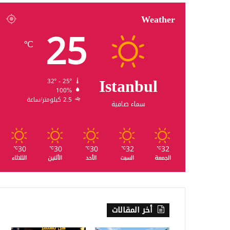
Weather
25
℃
Istanbul
32º - 25º
100%
2.5 كيلومتر/ساعة
سماء صافية
30
30
30
32
32
℃
℃
℃
℃
℃
الجمعة
السبت
الأحد
الأثنين
الثلاثاء
أخر المقالات