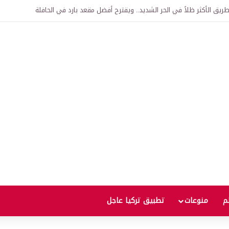
اقية لإنشاء “الجامعة السورية التركية” في دمشق.. منح دراسية واعتراف بالشهادات
لم
منوعات
تطبيق تركيا عاجل