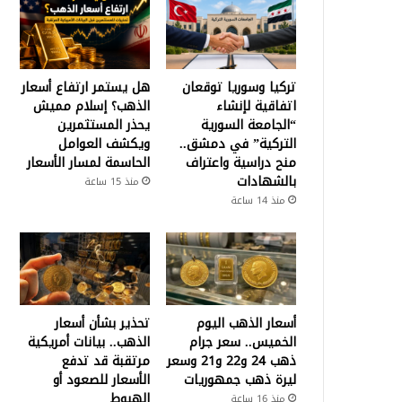
تركيا وسوريا توقعان
هل يستمر ارتفاع أسعار
اتفاقية لإنشاء
الذهب؟ إسلام مميش
“الجامعة السورية
يحذر المستثمرين
التركية” في دمشق..
ويكشف العوامل
منح دراسية واعتراف
الحاسمة لمسار الأسعار
بالشهادات
منذ 15 ساعة
منذ 14 ساعة
أسعار الذهب اليوم
تحذير بشأن أسعار
الخميس.. سعر جرام
الذهب.. بيانات أمريكية
ذهب 24 و22 و21 وسعر
مرتقبة قد تدفع
ليرة ذهب جمهوريات
الأسعار للصعود أو
الهبوط
منذ 16 ساعة