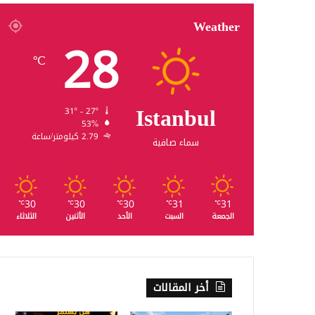
Weather
28
℃
Istanbul
31º - 27º
53%
2.79 كيلومتر/ساعة
سماء صافية
30
30
30
31
31
℃
℃
℃
℃
℃
الجمعة
السبت
الأحد
الأثنين
الثلاثاء
أخر المقالات