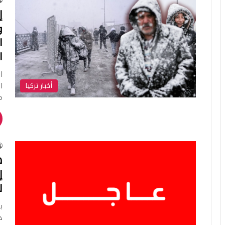
إ
و
ا
ا
ا
أخبار تركيا
ا
م
ه
إ
ل
ب
د