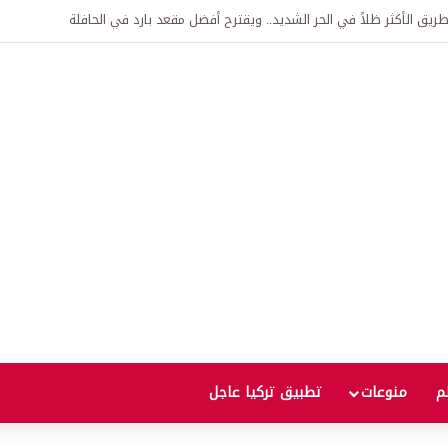
اقية لإنشاء “الجامعة السورية التركية” في دمشق.. منح دراسية واعتراف بالشهادات
لم
منوعات
تطبيق تركيا عاجل