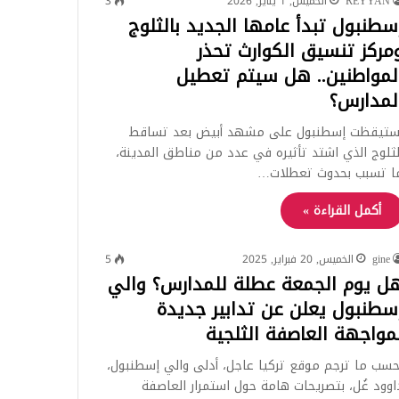
REYYAN
الخميس, 1 يناير, 2026
3
سطنبول تبدأ عامها الجديد بالثلوج
مركز تنسيق الكوارث تحذر
لمواطنين.. هل سيتم تعطيل
لمدارس؟
ستيقظت إسطنبول على مشهد أبيض بعد تساقط
لثلوج الذي اشتد تأثيره في عدد من مناطق المدينة،
ا تسبب بحدوث تعطلات…
أكمل القراءة »
gine
الخميس, 20 فبراير, 2025
5
ل يوم الجمعة عطلة للمدارس؟ والي
سطنبول يعلن عن تدابير جديدة
مواجهة العاصفة الثلجية
حسب ما ترجم موقع تركيا عاجل، أدلى والي إسطنبول،
اوود غُل، بتصريحات هامة حول استمرار العاصفة