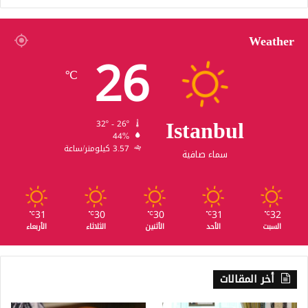
Weather
26
℃
Istanbul
32º - 26º
44%
3.57 كيلومتر/ساعة
سماء صافية
31
30
30
31
32
℃
℃
℃
℃
℃
السبت
الأحد
الأثنين
الثلاثاء
الأربعاء
أخر المقالات