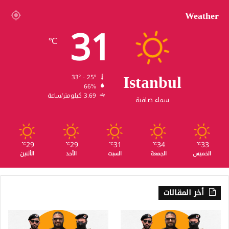
Weather
31
℃
Istanbul
33º - 25º
66%
3.69 كيلومتر/ساعة
سماء صافية
29
29
31
34
33
℃
℃
℃
℃
℃
الخميس
الجمعة
السبت
الأحد
الأثنين
أخر المقالات