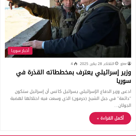
أخبار سوريا
gine
الثلاثاء, 28 يناير, 2025
4
وزير إسرائيلي يعترف بمخططاته القذرة في
سوريا
ادعى وزير الدفاع الإسرائيلي يسرائيل كاتس أن إسرائيل ستكون
"دائمة" في جبل الشيخ (حرمون) الذي وسعت فيه احتلالها لهضبة
الجولان…
أكمل القراءة »