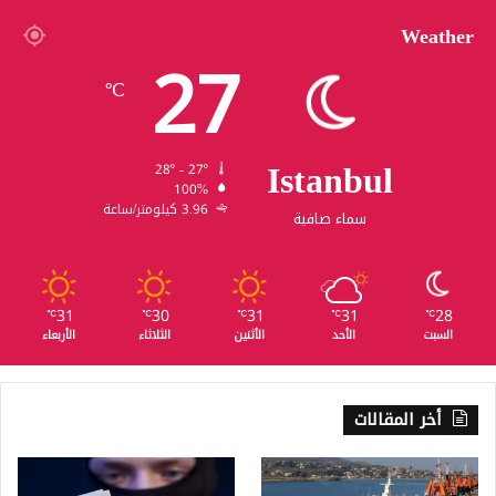
Weather
27
℃
Istanbul
28º - 27º
100%
3.96 كيلومتر/ساعة
سماء صافية
31
30
31
31
28
℃
℃
℃
℃
℃
السبت
الأحد
الأثنين
الثلاثاء
الأربعاء
أخر المقالات