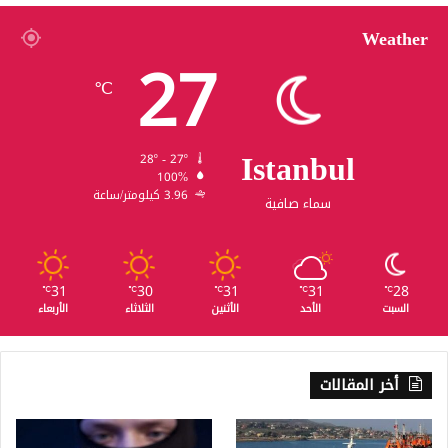
Weather
27
℃
Istanbul
28º - 27º
100%
3.96 كيلومتر/ساعة
سماء صافية
31
30
31
31
28
℃
℃
℃
℃
℃
السبت
الأحد
الأثنين
الثلاثاء
الأربعاء
أخر المقالات